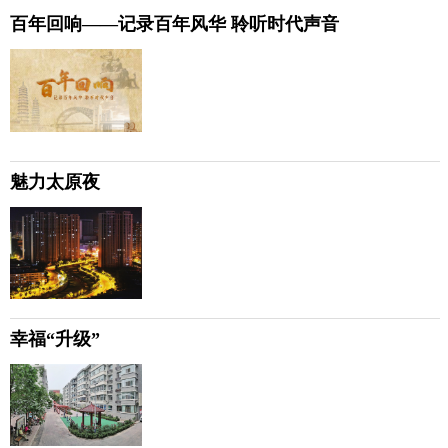
百年回响——记录百年风华 聆听时代声音
魅力太原夜
幸福“升级”