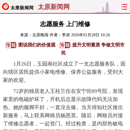
太原新闻网
首页
聚焦
太原
山西
志愿服务 上门维修
来源：
太原晚报
作者：李涛
2026年01月28日 10:26
经济
关注
文明
出行
图说我们的价值观
提升文明素质 争做文明市
纵横
曝光
综合
专题
民
1月26日，玉园南社区成立了一支志愿服务队，面
旅游
理财
政务
教育
向辖区居民提供小家电维修、保养公益服务，受到大
家的欢迎。
看天下
晋月读
最太原
网罗民生
72岁的独居老人王桂兰住在安宁街89号院，发现
太原日报
太原晚报
热评
社区
家里的电磁炉坏了，开机后总显示故障代码无法加
热。她的腿脚不好，一直没去修。当天得知社区推出
新服务，马上联系网格员杨恩英。随后，网格员对接
了维修志愿者，一起登门。经过检查，是内部热敏电