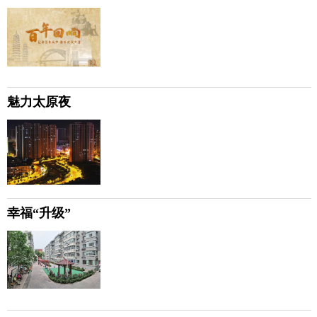
魅力太原夜
幸福“升级”