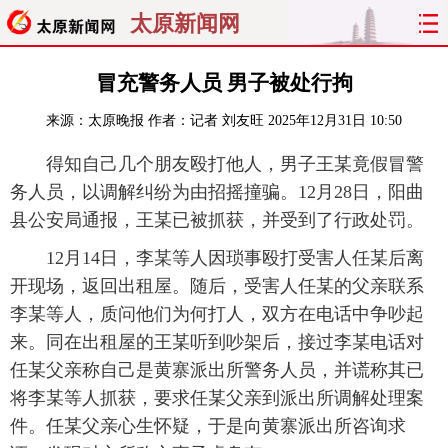
太原新闻网
首页
聚焦
太原
山西
冒充警务人员 男子被处行拘
来源：
太原晚报
作者：记者 刘友旺
2025年12月31日 10:50
经济
关注
文明
出行
得知自己几个朋友殴打他人，男子王某竟假冒警
纵横
曝光
综合
专题
务人员，以调解纠纷为由招摇撞骗。12月28日，阳曲
县公安局通报，王某已被抓获，并受到了行政处罚。
旅游
理财
政务
教育
12月14日，李某等人因琐事殴打受害人任某后离
看天下
晋月读
最太原
网罗民生
开现场，返回出租屋。随后，受害人任某的父亲联系
李某等人，质问他们为何打人，双方在电话中争吵起
太原日报
太原晚报
热评
社区
来。同在出租屋的王某听到吵架后，接过李某电话对
任某父亲称自己是黄寨派出所警务人员，并谎称其已
将李某等人抓获，要求任某父亲到派出所调解处理案
件。任某父亲心生怀疑，于是向黄寨派出所咨询求