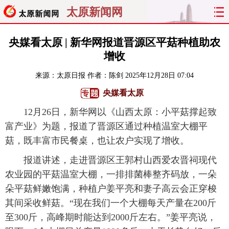
太原新闻网
首页
聚焦
太原
山西
央媒看太原 | 新华网报道晋源区平菇种植助农
增收
经济
关注
文明
出行
来源：
太原日报
作者：陈剑
2025年12月28日 07:04
纵横
曝光
综合
专题
央媒看太原
12月26日，新华网以《山西太原：小平菇撑起致
旅游
理财
政务
教育
富产业》为题，报道了晋源区通过种植温室大棚平
菇，既丰富市民餐桌，也让农户实现了增收。
看天下
晋月读
最太原
网罗民生
报道讲述，走进晋源区王郭村山西爱农晋祠现代
太原日报
太原晚报
热评
社区
农业园的平菇温室大棚，一排排菌棒整齐码放，一朵
朵平菇鲜嫩饱满，种植户姜平亮和妻子高云会正穿梭
其间采收鲜菇。“现在我们一个大棚每天产量在200斤
至300斤，高峰期时能达到2000斤左右。”姜平亮说，