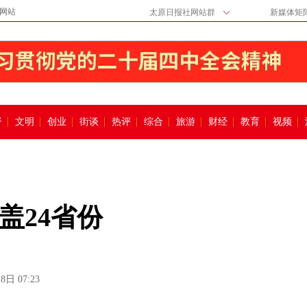
网站
太原日报社网站群
新媒体矩
督
文明
创业
街谈
热评
综合
旅游
财经
教育
视频
盖24省份
8日 07:23