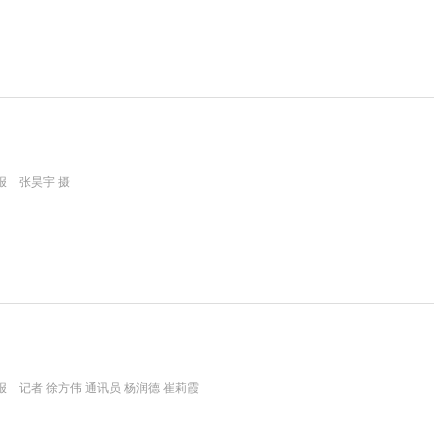
报 张昊宇 摄
 记者 徐方伟 通讯员 杨润德 崔莉霞