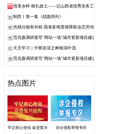
情系乡梓 根扎故土——记山西省优秀党务工作...
制胜丨第一集《战旗所向》
伤残分级有补助 我省多维度保障新业态劳动者...
范兆森调研督导“两站一场”城市更新项目建设
天天学习｜中斯友谊之树根深叶茂
范兆森调研督导“两站一场”城市更新项目建设
热点图片
牢记初心使命 奋进复兴
涉企侵权举报专区