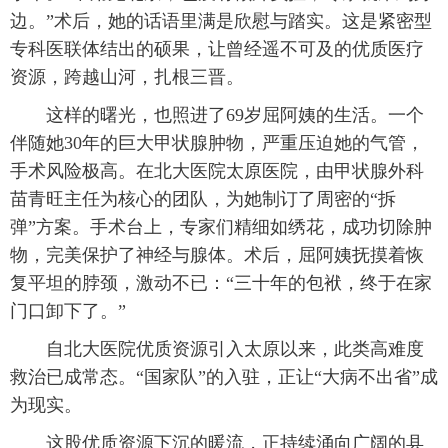
边。”术后，她的话语里满是欣慰与踏实。这是紧密型
专科医联体结出的硕果，让曾经遥不可及的优质医疗
资源，跨越山河，扎根三晋。
这样的曙光，也照进了69岁屈阿姨的生活。一个
伴随她30年的巨大甲状腺肿物，严重压迫她的气管，
手术风险极高。在北大医院太原医院，由甲状腺外科
苗青旺主任为核心的团队，为她制订了周密的“拆
弹”方案。手术台上，专家们精细如绣花，成功切除肿
物，完美保护了神经与腺体。术后，屈阿姨抚摸着恢
复平坦的脖颈，激动不已：“三十年的包袱，终于在家
门口卸下了。”
自北大医院优质资源引入太原以来，此类高难度
救治已成常态。“国家队”的入驻，正让“大病不出省”成
为现实。
这股优质资源下沉的暖流，正持续涌向广阔的县