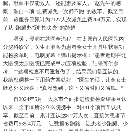
腿。献血不仅能救人，还能惠及家人。”赵先生的感
慨，源自一项“血费减免一次都不跑”的改革。截至目
前，该服务已累计为2127人次减免血费204万元，实现
了从“跑腿办”到“指尖办”的跨越。
温暖，浸润在就医全流程。在太原市人民医院内
分泌科诊室，医生正准备为患者金女士开具甲状腺功
能检验单时，电脑屏幕上弹出提示框：“患者近期在北
大医院太原医院已完成甲功五项检验，结果可供参
考。”“这项检查不用重复做了，结果我们是互认的。
我给您调整一下用药方案就好。”医生的话，让金女士
既意外又欣喜：“真没想到，这下又省时间又省钱。”
自2024年5月，太原市全面推进检验检查结果互认
以来，全市80所公立医院携手，对441个项目互认共
享。截至目前，累计互认达8.2万人次，直接为患者节
省费用535.4万元。“让数据多跑路，让患者少跑腿、少