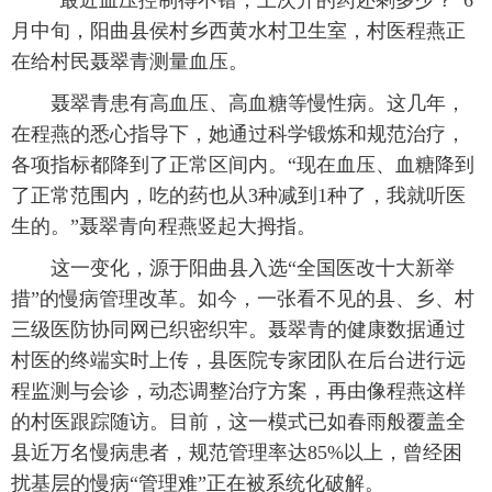
“最近血压控制得不错，上次开的药还剩多少？”6
月中旬，阳曲县侯村乡西黄水村卫生室，村医程燕正
在给村民聂翠青测量血压。
聂翠青患有高血压、高血糖等慢性病。这几年，
在程燕的悉心指导下，她通过科学锻炼和规范治疗，
各项指标都降到了正常区间内。“现在血压、血糖降到
了正常范围内，吃的药也从3种减到1种了，我就听医
生的。”聂翠青向程燕竖起大拇指。
这一变化，源于阳曲县入选“全国医改十大新举
措”的慢病管理改革。如今，一张看不见的县、乡、村
三级医防协同网已织密织牢。聂翠青的健康数据通过
村医的终端实时上传，县医院专家团队在后台进行远
程监测与会诊，动态调整治疗方案，再由像程燕这样
的村医跟踪随访。目前，这一模式已如春雨般覆盖全
县近万名慢病患者，规范管理率达85%以上，曾经困
扰基层的慢病“管理难”正在被系统化破解。