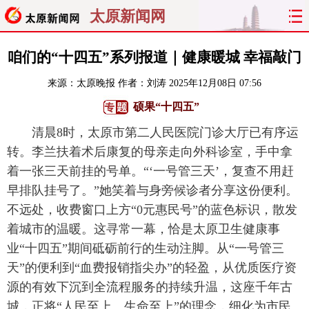
太原新闻网
首页
聚焦
太原
山西
咱们的“十四五”系列报道｜健康暖城 幸福敲门
来源：
太原晚报
作者：刘涛
2025年12月08日 07:56
经济
关注
文明
出行
硕果“十四五”
纵横
曝光
综合
专题
清晨8时，太原市第二人民医院门诊大厅已有序运
转。李兰扶着术后康复的母亲走向外科诊室，手中拿
旅游
理财
政务
教育
着一张三天前挂的号单。“‘一号管三天’，复查不用赶
早排队挂号了。”她笑着与身旁候诊者分享这份便利。
看天下
晋月读
最太原
网罗民生
不远处，收费窗口上方“0元惠民号”的蓝色标识，散发
太原日报
太原晚报
热评
社区
着城市的温暖。这寻常一幕，恰是太原卫生健康事
业“十四五”期间砥砺前行的生动注脚。从“一号管三
天”的便利到“血费报销指尖办”的轻盈，从优质医疗资
源的有效下沉到全流程服务的持续升温，这座千年古
城，正将“人民至上、生命至上”的理念，细化为市民