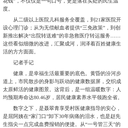
花钱”，不仅仅是一句口号，更是落在实处的民生温
度。
从二级以上医院儿科服务全覆盖，到21家医院开
设心理门诊；从为无偿献血者提供“三免政策”，到创
新推出解决“出院转送难”的非急救医疗转运服务……
这些看似细微的改进，汇聚成河，润泽着百姓健康生
活的方方面面。
记者手记
健康，是幸福生活最重要的底色。黄昏的汾河步
道上，市民散步的身影与跃动的健康数据屏，交织成
太原鲜活的健康图景。这背后，是一组温暖数字：人
均预期寿命达80.46岁，居民健康素养水平领跑全省。
数字之下，是聂翠青享受村医健康指导的安心，
是屈阿姨在“家门口”卸下30年病痛的泪水，也是赵先
生指尖一点完成血费报销的便捷。从“一号管三天”的