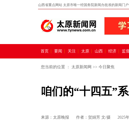
山西省重点网站 太原市唯一经国务院新闻办批准的新闻门户
首页
要闻
关注
太原
山西
经济
监
您当前的位置 ：
太原新闻网
>>
今日聚焦
咱们的“十四五”
来源：
太原晚报
作者：贺娟芳 文/摄
2025年