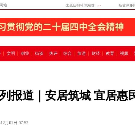
网站
太原日报社网站群
新媒体矩
督
文明
创业
街谈
热评
综合
旅游
财经
教育
视频
系列报道｜安居筑城 宜居惠
12月01日 07:52