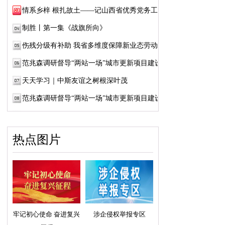
情系乡梓 根扎故土——记山西省优秀党务工作...
制胜丨第一集《战旗所向》
伤残分级有补助 我省多维度保障新业态劳动者...
范兆森调研督导“两站一场”城市更新项目建设
天天学习｜中斯友谊之树根深叶茂
范兆森调研督导“两站一场”城市更新项目建设
热点图片
牢记初心使命 奋进复兴
涉企侵权举报专区