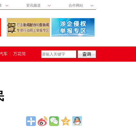
阵
资讯频道
合作网站
汽车
万花筒
民