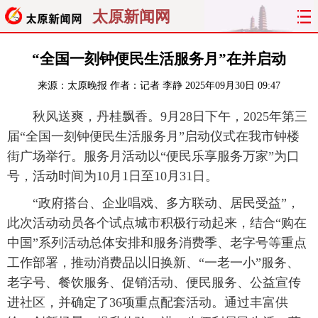
太原新闻网
首页
聚焦
太原
山西
“全国一刻钟便民生活服务月”在并启动
来源：
太原晚报
作者：记者 李静
2025年09月30日 09:47
经济
关注
文明
出行
秋风送爽，丹桂飘香。9月28日下午，2025年第三
纵横
曝光
综合
专题
届“全国一刻钟便民生活服务月”启动仪式在我市钟楼
街广场举行。服务月活动以“便民乐享服务万家”为口
旅游
理财
政务
教育
号，活动时间为10月1日至10月31日。
看天下
晋月读
最太原
网罗民生
“政府搭台、企业唱戏、多方联动、居民受益”，
此次活动动员各个试点城市积极行动起来，结合“购在
太原日报
太原晚报
热评
社区
中国”系列活动总体安排和服务消费季、老字号等重点
工作部署，推动消费品以旧换新、“一老一小”服务、
老字号、餐饮服务、促销活动、便民服务、公益宣传
进社区，并确定了36项重点配套活动。通过丰富供