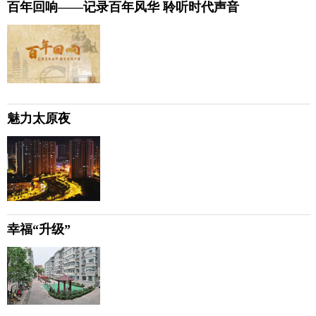
百年回响——记录百年风华 聆听时代声音
魅力太原夜
幸福“升级”