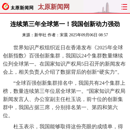
太原新闻网
首页
聚焦
太原
山西
连续第三年全球第一！我国创新动力强劲
来源：
新华社
作者：宋晨
2025年09月06日 08:57
经济
关注
文明
出行
世界知识产权组织近日在香港发布《2025年全球
纵横
曝光
综合
专题
创新指数》百强创新集群，我国以24个集群数量继续
位列全球第一。在国家知识产权局5日召开的新闻发布
旅游
理财
政务
教育
会上，相关负责人介绍了数据背后的创新“硬实力”。
看天下
晋月读
最太原
网罗民生
“全球百强创新集群排名中，我国共有24个集群上
榜，数量连续第三年位居全球第一。”国家知识产权局
太原日报
太原晚报
热评
社区
新闻发言人、办公室副主任杜玉说，前十位的创新集
群中，我国占据三席，分别排名第一、第四和第六
位。
杜玉表示，我国能够取得这份亮眼的成绩单，得