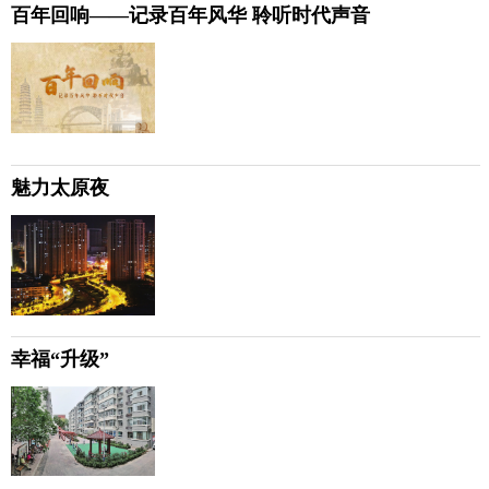
百年回响——记录百年风华 聆听时代声音
魅力太原夜
幸福“升级”