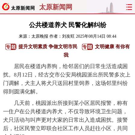
太原新闻网
首页
聚焦
太原
山西
公共楼道养犬 民警化解纠纷
来源：
太原晚报
作者：刘友旺
2025年08月14日 08:44
经济
关注
文明
出行
提升文明素质 争做文明市民
文明健康 有你有
纵横
曝光
综合
专题
我
居民在楼道内养狗，给邻居们的日常生活造成困
旅游
理财
政务
教育
扰。8月12日，经古交市公安局桃园派出所民警多次上
门调解，犬主人将犬只送回村里饲养，这场邻里纠纷
看天下
晋月读
最太原
网罗民生
得到圆满化解。
太原日报
太原晚报
热评
社区
几天前，桃园派出所接到某小区居民报警，称有
一住户在公共楼道内养犬，不仅导致环境卫生问题，
犬只活动与叫声更对大家的日常出入造成困扰。接警
后，社区民警立即联合社区工作人员赶往小区，共同