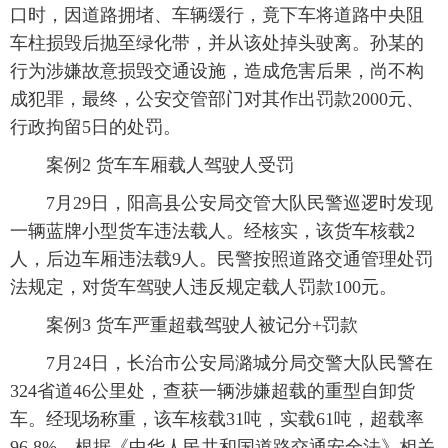
口时，因道路拥堵、车辆缓行，竟下车将道路中央阻
车柱损毁后抛至绿化带，并从该处掉头驶离。孙某的
行为涉嫌故意损毁交通设施，造成危害后果，尚不构
成犯罪，最终，公安交管部门对其作出罚款2000元、
行政拘留5日的处罚。
案例2 货车车厢载人驾驶人受罚
7月29日，阳高县公安局交管大队民警巡逻时发现
一辆蓝牌小型货车违法载人。经核实，该货车核载2
人，后边车厢违法载9人。民警按照道路交通管理处罚
法规定，对货车驾驶人违反规定载人罚款100元。
案例3 货车严重超载驾驶人被记分+罚款
7月24日，长治市公安局潞城分局交警大队民警在
324省道46公里处，查获一辆涉嫌超载的重型自卸货
车。经现场称重，该车核载31吨，实载61吨，超载率
96.8%。根据《中华人民共和国道路交通安全法》相关