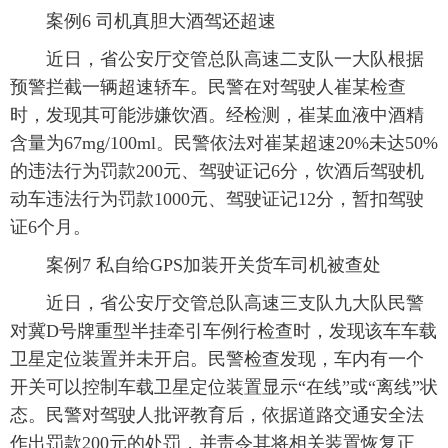
案例6 司机真胆大酒驾还超速
近日，省公安厅交管总队高速二支队一大队根据
预警拦截一辆超速轿车。民警在对驾驶人崔某检查
时，发现其可能涉嫌饮酒。经检测，崔某血液中酒精
含量为67mg/100ml。民警依法对崔某超速20%未达50%
的违法行为罚款200元、驾驶证记6分，饮酒后驾驶机
动车违法行为罚款1000元、驾驶证记12分，暂扣驾驶
证6个月。
案例7 私自给GPS加装开关货车司机被查处
近日，省公安厅交管总队高速三支队九大队民警
对冀D号牌重型半挂牵引车例行检查时，发现该车车载
卫星定位装置并未开启。民警检查发现，车内有一个
开关可以控制车载卫星定位装置显示“在线”或“离线”状
态。民警对驾驶人批评教育后，依据道路交通安全法
作出罚款200元的处罚，并责令其将相关装置恢复正