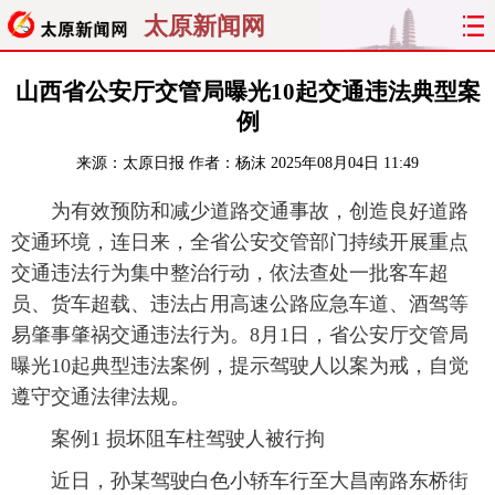
太原新闻网
首页
聚焦
太原
山西
山西省公安厅交管局曝光10起交通违法典型案
例
经济
关注
文明
出行
来源：
太原日报
作者：杨沫
2025年08月04日 11:49
纵横
曝光
综合
专题
为有效预防和减少道路交通事故，创造良好道路
交通环境，连日来，全省公安交管部门持续开展重点
旅游
理财
政务
教育
交通违法行为集中整治行动，依法查处一批客车超
员、货车超载、违法占用高速公路应急车道、酒驾等
看天下
晋月读
最太原
网罗民生
易肇事肇祸交通违法行为。8月1日，省公安厅交管局
太原日报
太原晚报
热评
社区
曝光10起典型违法案例，提示驾驶人以案为戒，自觉
遵守交通法律法规。
案例1 损坏阻车柱驾驶人被行拘
近日，孙某驾驶白色小轿车行至大昌南路东桥街