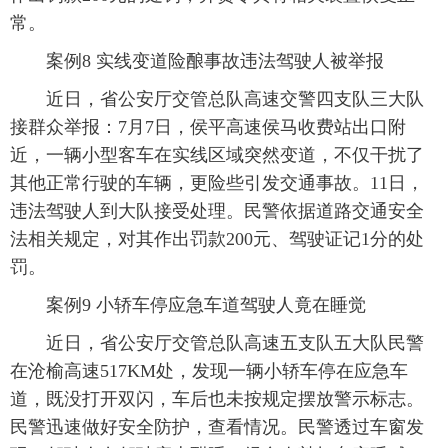
常。
案例8 实线变道险酿事故违法驾驶人被举报
近日，省公安厅交管总队高速交警四支队三大队
接群众举报：7月7日，侯平高速侯马收费站出口附
近，一辆小型客车在实线区域突然变道，不仅干扰了
其他正常行驶的车辆，更险些引发交通事故。11日，
违法驾驶人到大队接受处理。民警依据道路交通安全
法相关规定，对其作出罚款200元、驾驶证记1分的处
罚。
案例9 小轿车停应急车道驾驶人竟在睡觉
近日，省公安厅交管总队高速五支队五大队民警
在沧榆高速517KM处，发现一辆小轿车停在应急车
道，既没打开双闪，车后也未按规定摆放警示标志。
民警迅速做好安全防护，查看情况。民警透过车窗发