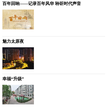
百年回响——记录百年风华 聆听时代声音
魅力太原夜
幸福“升级”