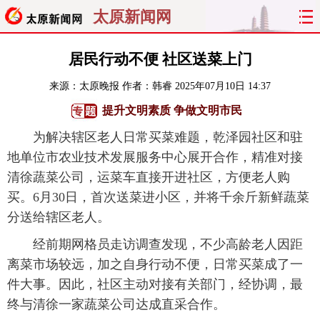
太原新闻网
首页
聚焦
太原
山西
居民行动不便 社区送菜上门
来源：
太原晚报
作者：韩睿
2025年07月10日 14:37
经济
关注
文明
出行
提升文明素质 争做文明市民
纵横
曝光
综合
专题
为解决辖区老人日常买菜难题，乾泽园社区和驻
地单位市农业技术发展服务中心展开合作，精准对接
旅游
理财
政务
教育
清徐蔬菜公司，运菜车直接开进社区，方便老人购
买。6月30日，首次送菜进小区，并将千余斤新鲜蔬菜
看天下
晋月读
最太原
网罗民生
分送给辖区老人。
太原日报
太原晚报
热评
社区
经前期网格员走访调查发现，不少高龄老人因距
离菜市场较远，加之自身行动不便，日常买菜成了一
件大事。因此，社区主动对接有关部门，经协调，最
终与清徐一家蔬菜公司达成直采合作。