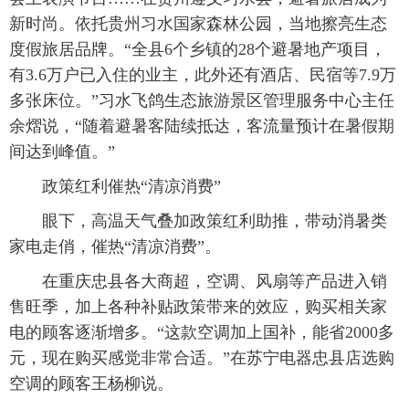
新时尚。依托贵州习水国家森林公园，当地擦亮生态
度假旅居品牌。“全县6个乡镇的28个避暑地产项目，
有3.6万户已入住的业主，此外还有酒店、民宿等7.9万
多张床位。”习水飞鸽生态旅游景区管理服务中心主任
余熠说，“随着避暑客陆续抵达，客流量预计在暑假期
间达到峰值。”
政策红利催热“清凉消费”
眼下，高温天气叠加政策红利助推，带动消暑类
家电走俏，催热“清凉消费”。
在重庆忠县各大商超，空调、风扇等产品进入销
售旺季，加上各种补贴政策带来的效应，购买相关家
电的顾客逐渐增多。“这款空调加上国补，能省2000多
元，现在购买感觉非常合适。”在苏宁电器忠县店选购
空调的顾客王杨柳说。