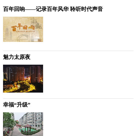
百年回响——记录百年风华 聆听时代声音
魅力太原夜
幸福“升级”