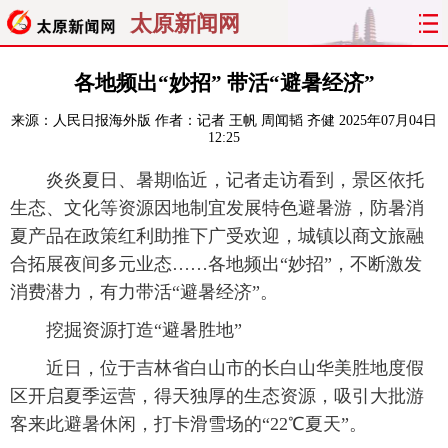
太原新闻网
首页
聚焦
太原
山西
各地频出“妙招” 带活“避暑经济”
来源：
人民日报海外版
作者：记者 王帆 周闻韬 齐健
2025年07月04日
经济
关注
文明
出行
12:25
纵横
曝光
综合
专题
炎炎夏日、暑期临近，记者走访看到，景区依托
生态、文化等资源因地制宜发展特色避暑游，防暑消
旅游
理财
政务
教育
夏产品在政策红利助推下广受欢迎，城镇以商文旅融
合拓展夜间多元业态……各地频出“妙招”，不断激发
看天下
晋月读
最太原
网罗民生
消费潜力，有力带活“避暑经济”。
挖掘资源打造“避暑胜地”
太原日报
太原晚报
热评
社区
近日，位于吉林省白山市的长白山华美胜地度假
区开启夏季运营，得天独厚的生态资源，吸引大批游
客来此避暑休闲，打卡滑雪场的“22℃夏天”。