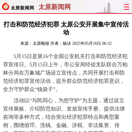
太原新闻网
首页
聚焦
太原
山西
打击和防范经济犯罪 太原公安开展集中宣传活
动
经济
关注
文明
出行
来源：
太原晚报
作者：杨沫
2025年05月16日 06:52
纵横
曝光
综合
专题
5月15日是第16个全国公安机关打击和防范经济犯
罪宣传日。5月15日上午，市公安局经侦支队联合万柏
旅游
理财
政务
教育
林分局在万象城广场设立宣传点，共同开展打击和防
范经济犯罪宣传活动，提升群众防范经济犯罪意识，
看天下
晋月读
最太原
网罗民生
全力守护群众“钱袋子”。
太原日报
太原晚报
热评
社区
活动以“与民同心，为您守护”为主题，通过设立
宣传展板、介绍防范知识、发放宣传手册、提供法律
咨询等多种方式，结合突出经济犯罪特点和典型案
例，围绕假币、洗钱、金融、涉税、非法集资、传