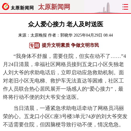
太原新闻网
首页
聚焦
太原
山西
众人爱心接力 老人及时送医
来源：
太原晚报
作者：郭晓华
2025年04月29日 08:44
经济
关注
文明
出行
提升文明素质 争做文明市民
纵横
曝光
综合
专题
“我身体不舒服，需要住院，但实在动不了……”4
月24日清晨，幸福社区网格员接到五龙口小区失独老
旅游
理财
政务
教育
人刘大爷的求助电话后，立即启动应急救助机制。面
对老旧小区无电梯、救护车无法直达等困难，社区工
看天下
晋月读
最太原
网罗民生
作人员联合热心居民展开一场感人的“爱心接力”，最
太原日报
太原晚报
热评
社区
终将行动不便的刘大爷安全送医。
当日清晨，一通紧急求助电话牵动了网格员冯丽
荣的心。五龙口小区C座3号楼3单元74岁的刘大爷突发
不适需要住院，但因脑梗导致行动不便，情况危急。