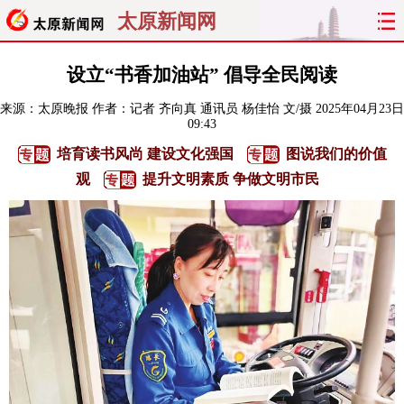
太原新闻网
首页
聚焦
太原
山西
设立“书香加油站” 倡导全民阅读
来源：
太原晚报
作者：记者 齐向真 通讯员 杨佳怡 文/摄
2025年04月23日
经济
关注
文明
出行
09:43
培育读书风尚 建设文化强国
图说我们的价值
纵横
曝光
综合
专题
观
提升文明素质 争做文明市民
旅游
理财
政务
教育
看天下
晋月读
最太原
网罗民生
太原日报
太原晚报
热评
社区