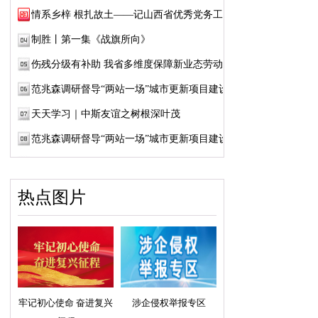
情系乡梓 根扎故土——记山西省优秀党务工作...
制胜丨第一集《战旗所向》
伤残分级有补助 我省多维度保障新业态劳动者...
范兆森调研督导“两站一场”城市更新项目建设
天天学习｜中斯友谊之树根深叶茂
范兆森调研督导“两站一场”城市更新项目建设
热点图片
牢记初心使命 奋进复兴
涉企侵权举报专区