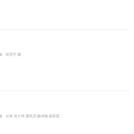
报 张昊宇 摄
 记者 徐方伟 通讯员 杨润德 崔莉霞