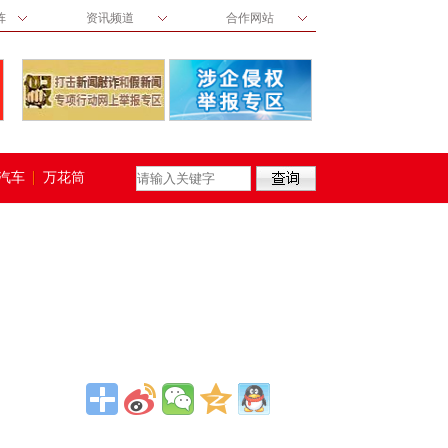
阵
资讯频道
合作网站
汽车
万花筒