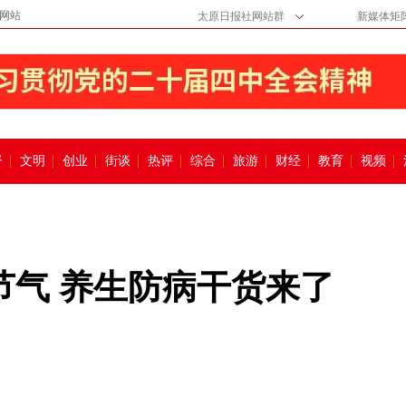
网站
太原日报社网站群
新媒体矩
督
文明
创业
街谈
热评
综合
旅游
财经
教育
视频
节气 养生防病干货来了