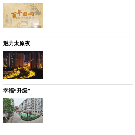
魅力太原夜
幸福“升级”