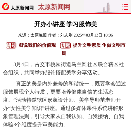
太原新闻网
首页
聚焦
太原
山西
开办小讲座 学习服饰美
来源：
太原晚报
作者：刘志刚
2025年03月13日 10:06
经济
关注
文明
出行
图说我们的价值观
提升文明素质 争做文明市
纵横
曝光
综合
专题
民
3月4日，古交市桃园街道马兰滩社区联合辖区社
旅游
理财
政务
教育
会组织，共同举办服饰搭配美学分享活动。
看天下
晋月读
最太原
网罗民生
“真正的美是内外兼修的和谐统一，既要学会通过
服饰展现个人特质，更要培养健康自信的生活态
太原日报
太原晚报
热评
社区
度。”活动特邀辖区形象设计师、美学导师苗老师开
办“女性美学知识”讲座。通过多媒体课件系统讲解形
象管理法则，引导大家从自我认知、自我接纳、自我
体验3个维度提升审美能力。