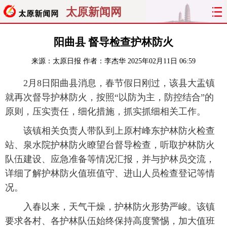
太原新闻网
首页
聚焦
太原
山西
阳曲县 督导检查护林防火
来源：
太原日报
作者：李杰华
2025年02月11日 06:59
经济
关注
文明
出行
2月8日阳曲县消息，春节假日刚过，该县大盂镇
纵横
曝光
综合
专题
就再次督导护林防火，按照“以防为主，防控结合”的
原则，压实责任，细化措施，抓实抓细相关工作。
旅游
理财
政务
教育
该镇相关负责人带队到上原村峰东护林防火检查
看天下
晋月读
最太原
网罗民生
站、泉水院护林防火瞭望台督导检查，听取护林防火
队伍建设、应急准备等情况汇报，并与护林员交流，
太原日报
太原晚报
热评
社区
详细了解护林防火值班值守、进山人员检查登记等情
况。
入春以来，天气干燥，护林防火形势严峻。该镇
要求各村、各护林队伍始终保持高度警惕，加大值班