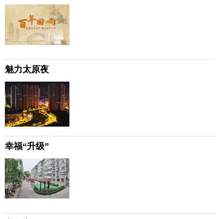
魅力太原夜
幸福“升级”