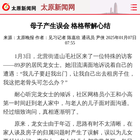
太原新闻网
首页
聚焦
太原
山西
母子产生误会 格格帮解心结
来源：
太原晚报
作者：见习记者 陈嘉欣 通讯员 尹侠
2025年01月07日
经济
关注
文明
出行
07:55
纵横
曝光
综合
专题
1月3日，北营街道山毛社区来了一位特殊的访客
——89岁的居民龙女士。她泪流满面地诉说着自己的
旅游
理财
政务
教育
遭遇：“我儿子要赶我出门，让我自己出去租房子住，
我这把老骨头可怎么办？”
看天下
晋月读
最太原
网罗民生
耐心听完龙女士的倾诉，社区网格员小王和小高
第一时间赶到老人家中，与老人的儿子面对面沟通。
太原日报
太原晚报
热评
社区
经过细致询问，真相逐渐明了。
原来，龙女士由于年迈，思路有时不太清晰，在
家人谈及房子的归属问题时产生了误解，误以为儿女