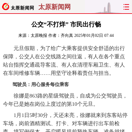
太原新闻网
首页
聚焦
太原
山西
公交“不打烊” 市民出行畅
来源：
太原晚报
作者：齐向真
2025年01月02日 07:44
经济
关注
文明
出行
元旦假期，为了给广大乘客提供安全舒适的出行
纵横
曝光
综合
专题
保障，公交人在公交线路之间往返，有人在各个重点
站台指挥交通疏导客流、有人在清理车厢卫生、有人
旅游
理财
政务
教育
在车间维修车辆……用坚守诠释着责任与担当。
看天下
晋月读
最太原
网罗民生
驾驶员：用心服务每位乘客
徐娜是863路的星级驾驶员，自成为公交驾驶员，
太原日报
太原晚报
热评
社区
今年已是她在岗位上度过的第10个元旦。
1月1日5时30分，天还未亮，徐娜就来到东客站停
车场，岗前酒精测试、打卡、对车辆进行出车前检
查、填写例保本、开启暖风提前预热车辆，准备就绪