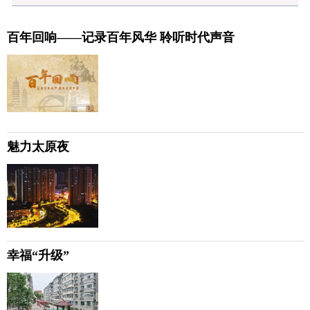
百年回响——记录百年风华 聆听时代声音
魅力太原夜
幸福“升级”