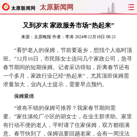
太原新闻网
首页
聚焦
太原
山西
又到岁末 家政服务市场“热起来”
来源：
太原晚报
作者：李涛
2024年12月18日 08:21
经济
关注
文明
出行
“看护老人的保姆，节前要返乡，想找个人临时顶
纵横
曝光
综合
专题
班。”12月16日，市民陈女士连问几个家政公司，急寻
春节期间的短期保姆。记者采访得知，距离春节还有
旅游
理财
政务
教育
一个多月，家政行业已经“热起来”，尤其顶班保姆需
求量加大，业内人士提示，需要早点预约。
看天下
晋月读
最太原
网罗民生
保姆紧俏
太原日报
太原晚报
热评
社区
“谁有不错的保姆可推荐？我家春节期间需
要。”家住涤纶厂小区的胡女士，在业主群求助。家里
有行动不便的老人，平时请了住家保姆，双方都很满
意。春节快到了，保姆说要回趟老家，会有一周没法