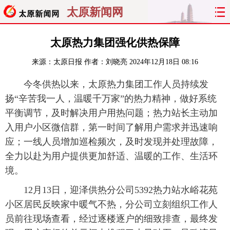
太原新闻网
首页
聚焦
太原
山西
太原热力集团强化供热保障
来源：
太原日报
作者：刘晓亮
2024年12月18日 08:16
经济
关注
文明
出行
今冬供热以来，太原热力集团工作人员持续发
纵横
曝光
综合
专题
扬“辛苦我一人，温暖千万家”的热力精神，做好系统
平衡调节，及时解决用户用热问题；热力站长主动加
旅游
理财
政务
教育
入用户小区微信群，第一时间了解用户需求并迅速响
应；一线人员增加巡检频次，及时发现并处理故障，
看天下
晋月读
最太原
网罗民生
全力以赴为用户提供更加舒适、温暖的工作、生活环
太原日报
太原晚报
热评
社区
境。
12月13日，迎泽供热分公司5392热力站水峪花苑
小区居民反映家中暖气不热，分公司立刻组织工作人
员前往现场查看，经过逐楼逐户的细致排查，最终发