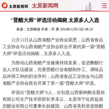
太原新闻网
首页
聚焦
太原
山西
"晋醋大师"评选活动揭晓 太原多人入选
来源：
太原晚报
作者：司 勇
2024年12月13日 08:24
经济
关注
文明
出行
12月11日从山西省醋产业协会获悉，山西省食品
纵横
曝光
综合
专题
工业协会与山西省醋产业协会联合开展的第一届“晋醋
大师”评选活动揭晓，太原多人入选。
旅游
理财
政务
教育
为推动山西食醋产业健康持续发展，促进酿醋行
看天下
晋月读
最太原
网罗民生
业人才队伍建设，完善晋醋行业食醋制作工、调味品
品评师工种的职业序列，山西省食品工业协会与山西
太原日报
太原晚报
热评
社区
省醋产业协会联合开展了第一届“晋醋大师”评选。
评选出“晋醋大师”6人，分别是山西紫林醋业股份
有限公司生产技术部部长李圣云、太原市宁化府益源
庆醋业有限公司董事长郝建国、山西省美和居老陈醋