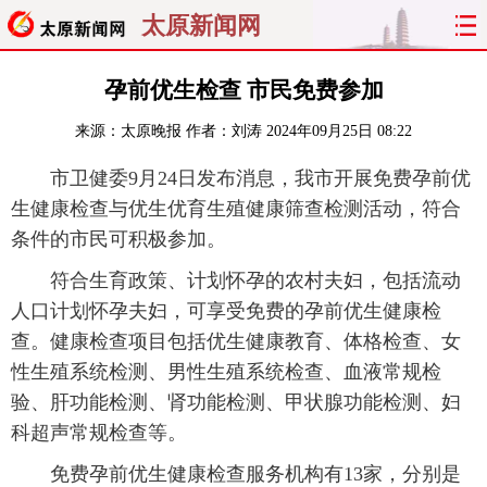
太原新闻网
首页
聚焦
太原
山西
孕前优生检查 市民免费参加
来源：
太原晚报
作者：刘涛
2024年09月25日 08:22
经济
关注
文明
出行
市卫健委9月24日发布消息，我市开展免费孕前优
纵横
曝光
综合
专题
生健康检查与优生优育生殖健康筛查检测活动，符合
条件的市民可积极参加。
旅游
理财
政务
教育
符合生育政策、计划怀孕的农村夫妇，包括流动
看天下
晋月读
最太原
网罗民生
人口计划怀孕夫妇，可享受免费的孕前优生健康检
查。健康检查项目包括优生健康教育、体格检查、女
太原日报
太原晚报
热评
社区
性生殖系统检测、男性生殖系统检查、血液常规检
验、肝功能检测、肾功能检测、甲状腺功能检测、妇
科超声常规检查等。
免费孕前优生健康检查服务机构有13家，分别是