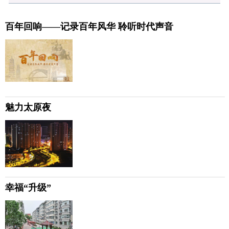
百年回响——记录百年风华 聆听时代声音
魅力太原夜
幸福“升级”