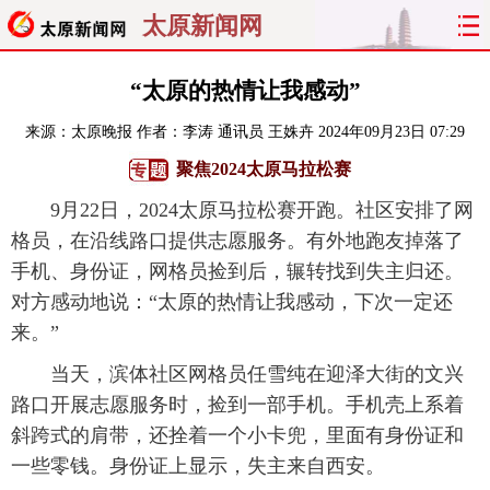
太原新闻网
首页
聚焦
太原
山西
“太原的热情让我感动”
来源：
太原晚报
作者：李涛 通讯员 王姝卉
2024年09月23日 07:29
经济
关注
文明
出行
聚焦2024太原马拉松赛
纵横
曝光
综合
专题
9月22日，2024太原马拉松赛开跑。社区安排了网
格员，在沿线路口提供志愿服务。有外地跑友掉落了
旅游
理财
政务
教育
手机、身份证，网格员捡到后，辗转找到失主归还。
对方感动地说：“太原的热情让我感动，下次一定还
看天下
晋月读
最太原
网罗民生
来。”
太原日报
太原晚报
热评
社区
当天，滨体社区网格员任雪纯在迎泽大街的文兴
路口开展志愿服务时，捡到一部手机。手机壳上系着
斜跨式的肩带，还拴着一个小卡兜，里面有身份证和
一些零钱。身份证上显示，失主来自西安。