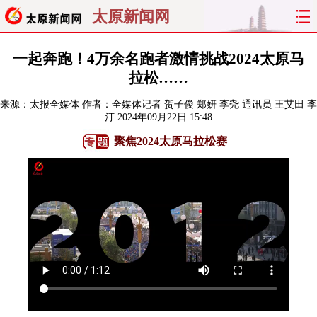
太原新闻网
首页
聚焦
太原
山西
一起奔跑！4万余名跑者激情挑战2024太原马
拉松……
经济
关注
文明
出行
来源：
太报全媒体
作者：全媒体记者 贺子俊 郑妍 李尧 通讯员 王艾田 李
汀
2024年09月22日 15:48
纵横
曝光
综合
专题
聚焦2024太原马拉松赛
旅游
理财
政务
教育
看天下
晋月读
最太原
网罗民生
太原日报
太原晚报
热评
社区