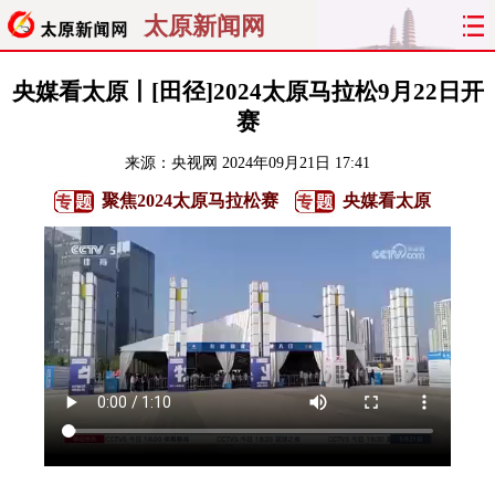
太原新闻网
首页
聚焦
太原
山西
央媒看太原丨[田径]2024太原马拉松9月22日开
赛
经济
关注
文明
出行
来源：
央视网
2024年09月21日 17:41
纵横
曝光
综合
专题
聚焦2024太原马拉松赛
央媒看太原
旅游
理财
政务
教育
看天下
晋月读
最太原
网罗民生
太原日报
太原晚报
热评
社区