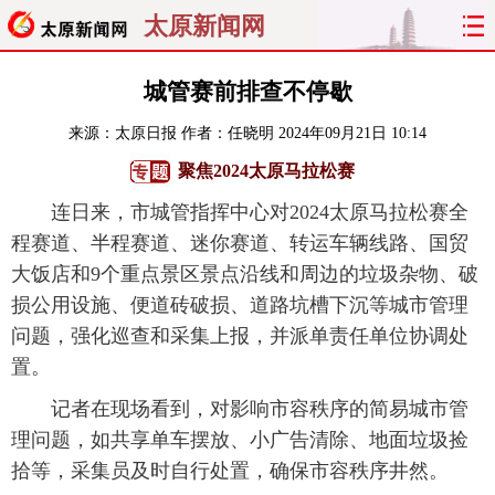
太原新闻网
首页
聚焦
太原
山西
城管赛前排查不停歇
来源：
太原日报
作者：任晓明
2024年09月21日 10:14
经济
关注
文明
出行
聚焦2024太原马拉松赛
纵横
曝光
综合
专题
连日来，市城管指挥中心对2024太原马拉松赛全
程赛道、半程赛道、迷你赛道、转运车辆线路、国贸
旅游
理财
政务
教育
大饭店和9个重点景区景点沿线和周边的垃圾杂物、破
损公用设施、便道砖破损、道路坑槽下沉等城市管理
看天下
晋月读
最太原
网罗民生
问题，强化巡查和采集上报，并派单责任单位协调处
太原日报
太原晚报
热评
社区
置。
记者在现场看到，对影响市容秩序的简易城市管
理问题，如共享单车摆放、小广告清除、地面垃圾捡
拾等，采集员及时自行处置，确保市容秩序井然。