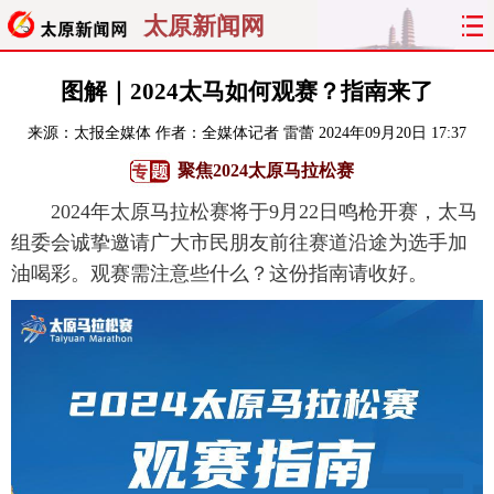
太原新闻网
首页
聚焦
太原
山西
图解｜2024太马如何观赛？指南来了
来源：
太报全媒体
作者：全媒体记者 雷蕾
2024年09月20日 17:37
经济
关注
文明
出行
聚焦2024太原马拉松赛
纵横
曝光
综合
专题
2024年太原马拉松赛将于9月22日鸣枪开赛，太马
组委会诚挚邀请广大市民朋友前往赛道沿途为选手加
旅游
理财
政务
教育
油喝彩。观赛需注意些什么？这份指南请收好。
看天下
晋月读
最太原
网罗民生
太原日报
太原晚报
热评
社区