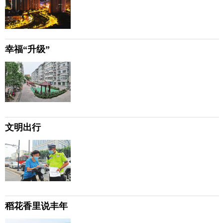
幸福“升级”
文明出行
稻花香里说丰年