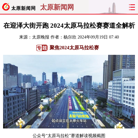
太原新闻网
首页
聚焦
太原
山西
在迎泽大街开跑 2024太原马拉松赛赛道全解析
来源：
太原晚报
作者：杨尔欣
2024年09月19日 07:40
经济
关注
文明
出行
聚焦2024太原马拉松赛
纵横
曝光
综合
专题
旅游
理财
政务
教育
看天下
晋月读
最太原
网罗民生
太原日报
太原晚报
热评
社区
公众号“太原马拉松”赛道解读视频截图