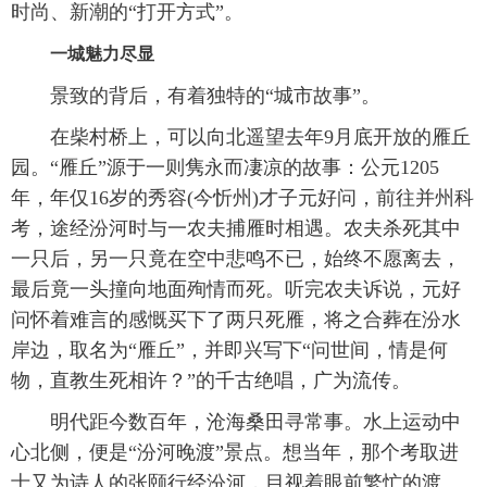
时尚、新潮的“打开方式”。
一城魅力尽显
景致的背后，有着独特的“城市故事”。
在柴村桥上，可以向北遥望去年9月底开放的雁丘
园。“雁丘”源于一则隽永而凄凉的故事：公元1205
年，年仅16岁的秀容(今忻州)才子元好问，前往并州科
考，途经汾河时与一农夫捕雁时相遇。农夫杀死其中
一只后，另一只竟在空中悲鸣不已，始终不愿离去，
最后竟一头撞向地面殉情而死。听完农夫诉说，元好
问怀着难言的感慨买下了两只死雁，将之合葬在汾水
岸边，取名为“雁丘”，并即兴写下“问世间，情是何
物，直教生死相许？”的千古绝唱，广为流传。
明代距今数百年，沧海桑田寻常事。水上运动中
心北侧，便是“汾河晚渡”景点。想当年，那个考取进
士又为诗人的张颐行经汾河，目视着眼前繁忙的渡