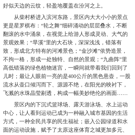
好似天边的云纹，轻盈地覆盖在汾河之上。
从柴村桥进入滨河东路，景区内大大小小的景点
更是星罗棋布：“轮之舞”细碎涌动的层层叠水，不断
翻滚的水中涌泉，在视觉上给游人形成灵动、大气的
景观效果；“旱溪”里的大石块，深深浅浅，错落有
致，形成北方特有的河滩景色；“金沙滩”依势造景，
不拘一格，形成一处独特、自然的景观；“九曲阵”里
高低错落的绿色植物迷宫，一瞬间就带着我们回到了
儿时；最让人眼前一亮的是400公斤的黑色悬壶，一股
流水从壶口倾泻而下、源源不绝，在阳光的映衬下，
飞溅的水珠晶莹剔透，构成一幅美妙绝伦的画面……
景区内的下沉式篮球场、露天游泳场、水上运动
中心，让人看到运动已成为一种融入城市基因的生活
方式，一种全民共享的民生福祉；嵌入公园绿道和水
面的运动设施，赋予了太原这座体育之城更加多元、