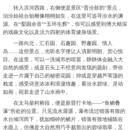
转入滨河西路，右侧便是景区“晋汾鼓韵”景点，
治汾始祖台骀雕像栩栩如生，在这里可追寻汾水的渊
源。在“梨园余音”“五环生辉”，你可以感受到博大精深
的戏曲文化以及活力四射的体育健身场景。
一路向北，汇石园、石趣园、野趣园、情人
岛……这些景点，光听名字便让人清新明朗、赏心悦
目。在这里，可以一洗城市的喧嚣，静静体会融入大
自然的感受；或是石头上不经意间发现的题刻，带你
走进一片属于自己的秘密花园；抑或是穿越芦苇荡的
栈道，感受诗意浓浓和浪漫情趣，看汾水碧绿、灵动
如画，宛若走进了山水画中。
在太马柴村桥段，便是新晋打卡地——“鱼鳞叠
瀑”所处的位置。只见流水潺潺，瀑布流过错落有致的
水台倾泻而下，犹如细碎的鳞片，错落有致地铺陈在
水面上，仿佛是大自然用巧手裁剪出的碧绿翡翠，又