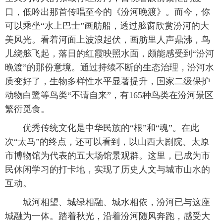
口，低吟出那首传唱至今的《汾河晚渡》。而今，你
可以乘坐“水上巴士”画舫船，透过舷窗欣赏汾河的大
美风光。看着河面上波浪起伏，画舫里人声鼎沸，鸟
儿绕舷飞起，落日的红霞映照水面，颇能感受到“汾河
晚渡”的那份意境。通过持续不断的生态治理，汾河水
质变好了，生物多样性水平显著提升，国家二级保护
动物白鹭等鸟类“不请自来”，有165种鸟类在汾河景区
繁衍觅食。
优秀传统文化是中华民族的“根”和“魂”。在此
次“太马”的终点，还可以看到，以山西大剧院、太原
市博物馆为代表的五大场馆景观群。这里，已成为市
民休闲学习的打卡地，实现了历史人文与城市山水的
互动。
城河相望、城绿相融、城水相依，汾河已与这座
城融为一体。踏着秋光，沿着汾河随风奔跑，感受大