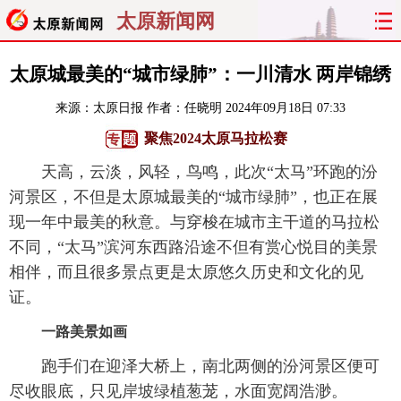
太原新闻网
首页
聚焦
太原
山西
太原城最美的“城市绿肺”：一川清水 两岸锦绣
来源：
太原日报
作者：任晓明
2024年09月18日 07:33
经济
关注
文明
出行
聚焦2024太原马拉松赛
纵横
曝光
综合
专题
天高，云淡，风轻，鸟鸣，此次“太马”环跑的汾
河景区，不但是太原城最美的“城市绿肺”，也正在展
旅游
理财
政务
教育
现一年中最美的秋意。与穿梭在城市主干道的马拉松
不同，“太马”滨河东西路沿途不但有赏心悦目的美景
看天下
晋月读
最太原
网罗民生
相伴，而且很多景点更是太原悠久历史和文化的见
太原日报
太原晚报
热评
社区
证。
一路美景如画
跑手们在迎泽大桥上，南北两侧的汾河景区便可
尽收眼底，只见岸坡绿植葱茏，水面宽阔浩渺。