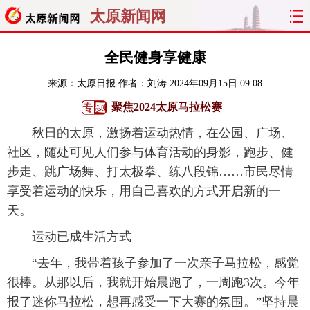
太原新闻网
首页
聚焦
太原
山西
全民健身享健康
来源：
太原日报
作者：刘涛
2024年09月15日 09:08
经济
关注
文明
出行
聚焦2024太原马拉松赛
纵横
曝光
综合
专题
秋日的太原，激扬着运动热情，在公园、广场、
社区，随处可见人们参与体育活动的身影，跑步、健
旅游
理财
政务
教育
步走、跳广场舞、打太极拳、练八段锦……市民尽情
享受着运动的快乐，用自己喜欢的方式开启新的一
看天下
晋月读
最太原
网罗民生
天。
太原日报
太原晚报
热评
社区
运动已成生活方式
“去年，我带着孩子参加了一次亲子马拉松，感觉
很棒。从那以后，我就开始晨跑了，一周跑3次。今年
报了迷你马拉松，想再感受一下大赛的氛围。”坚持晨