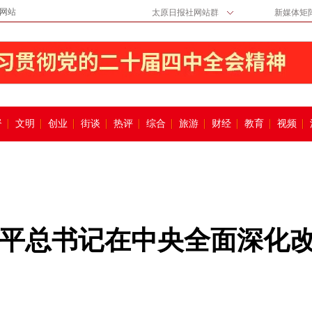
网站
太原日报社网站群
新媒体矩
督
文明
创业
街谈
热评
综合
旅游
财经
教育
视频
平总书记在中央全面深化