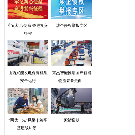
牢记初心使命 奋进复兴
涉企侵权举报专区
征程
山西兴能发电保障机组
东杰智能推动国产智能
安全运行
物流装备走向...
“两优一先”风采｜筑牢
紧锣密鼓
基层战斗堡...