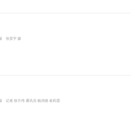
报 张昊宇 摄
 记者 徐方伟 通讯员 杨润德 崔莉霞