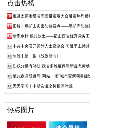
点击热榜
推进太原市经济高质量发展大会引发热烈反响
图解非煤矿山灾害防控要点——尾矿库防控要点
情系乡梓 根扎故土——记山西省优秀党务工作...
中共中央召开党外人士座谈会 习近平主持并发...
制胜丨第一集《战旗所向》
伤残分级有补助 我省多维度保障新业态劳动者...
范兆森调研督导“两站一场”城市更新项目建设
天天学习｜中斯友谊之树根深叶茂
热点图片