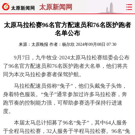
太原新闻网
首页
聚焦
太原
山西
太原马拉松赛96名官方配速员和76名医护跑者
名单公布
经济
关注
文明
出行
来源：
太原晚报
作者：杨尔欣
2024年09月08日 07:30
纵横
曝光
综合
专题
9月7日，九牛牧业·2024太原马拉松赛组委会公布
了96名官方配速员和76名医护跑者大名单，他们将共
旅游
理财
政务
教育
同为本次马拉松参赛者保驾护航。
看天下
晋月读
最太原
网罗民生
马拉松配速员俗称“兔子”，他们头戴兔子头饰，
身着特色服装。“兔子”通常参加过许多马拉松赛，奔
太原日报
太原晚报
热评
社区
跑节奏的控制能力强，可帮助参赛选手保持行进速
度。
本届太马总计招募了96名“兔子”，其中64人服务
于全程马拉松赛，32人服务于半程马拉松赛。96名“兔