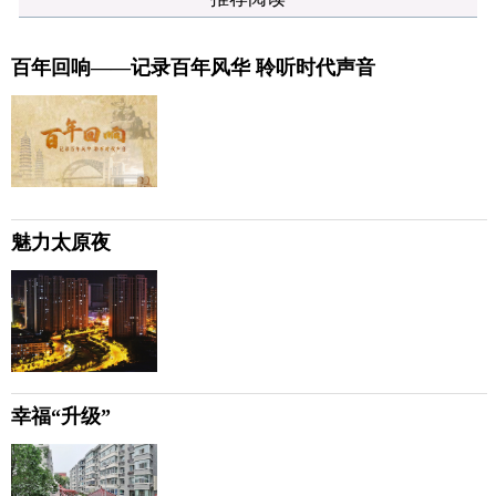
百年回响——记录百年风华 聆听时代声音
魅力太原夜
幸福“升级”