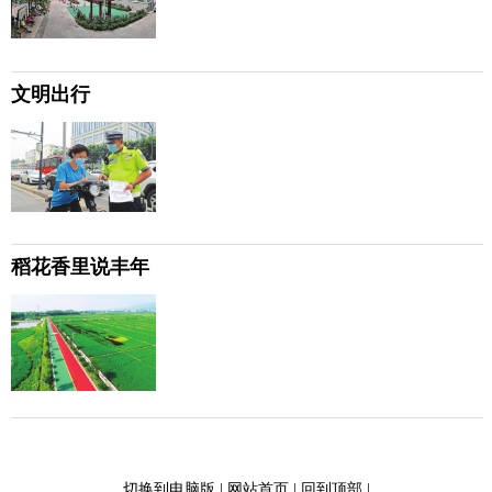
文明出行
稻花香里说丰年
切换到电脑版
|
网站首页
|
回到顶部
|