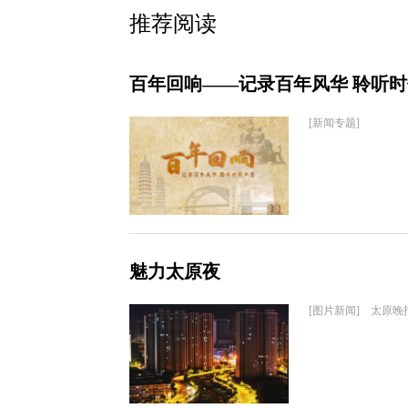
推荐阅读
百年回响——记录百年风华 聆听
[新闻专题]
魅力太原夜
[图片新闻] 太原晚