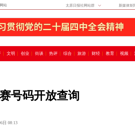
网站
太原日报社网站群
新媒体矩
督
文明
创业
街谈
热评
综合
旅游
财经
教育
视频
参赛号码开放查询
6日 08:13