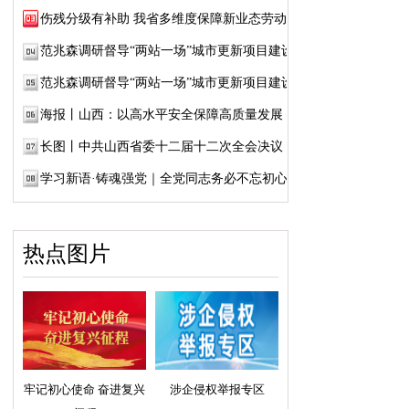
伤残分级有补助 我省多维度保障新业态劳动者...
范兆森调研督导“两站一场”城市更新项目建设
范兆森调研督导“两站一场”城市更新项目建设
海报丨山西：以高水平安全保障高质量发展
长图丨中共山西省委十二届十二次全会决议
学习新语·铸魂强党｜全党同志务必不忘初心、...
热点图片
牢记初心使命 奋进复兴
涉企侵权举报专区