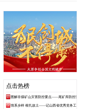
点击热榜
图解非煤矿山灾害防控要点——尾矿库防控要点
情系乡梓 根扎故土——记山西省优秀党务工作...