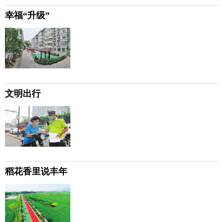
幸福“升级”
文明出行
稻花香里说丰年