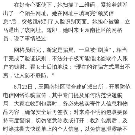
在好奇心驱使下，她扫描了二维码，紧接着就弹
出了一个陌生网址。她在网址中填写完“领奖信
息”后，突然跳转到了人脸识别页面。她担心被骗，立
马退出了该网址。随即，她叫来玉园南社区的网格
员，说了事情经过。
网格员听完，断定是骗局。一旦被“刷脸”，相当
于完成了验证识别，不法分子极可能借此盗取个人账
户的钱财。翟女士后怕地说：“现在的诈骗方式层出不
穷，让人防不胜防。”
8月23日，玉园南社区联合建矿派出所，开展防范
电信网络诈骗宣传，其中专门提及如何防范快递骗
局。大家在收到包裹时，务必先核实寄件人信息和物
品内容，确保安全后再签收；对来路不明的包裹要保
持高度警惕，切勿随意签收或打开；收到包裹后，及
时涂抹撕去快递单上的个人信息，以免信息泄露给不