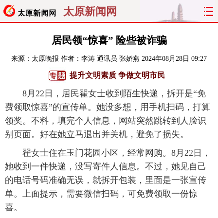
太原新闻网
首页
聚焦
太原
山西
居民领“惊喜” 险些被诈骗
来源：
太原晚报
作者：李涛 通讯员 张娇燕
2024年08月28日 09:27
经济
关注
文明
出行
提升文明素质 争做文明市民
纵横
曝光
综合
专题
8月22日，居民翟女士收到陌生快递，拆开是“免
费领取惊喜”的宣传单。她没多想，用手机扫码，打算
旅游
理财
政务
教育
领奖。不料，填完个人信息，网站突然跳转到人脸识
别页面。好在她立马退出并关机，避免了损失。
看天下
晋月读
最太原
网罗民生
翟女士住在玉门花园小区，经常网购。8月22日，
太原日报
太原晚报
热评
社区
她收到一件快递，没写寄件人信息。不过，她见自己
的电话号码准确无误，就拆开包装，里面是一张宣传
单。上面提示，需要微信扫码，可免费领取一份惊
喜。