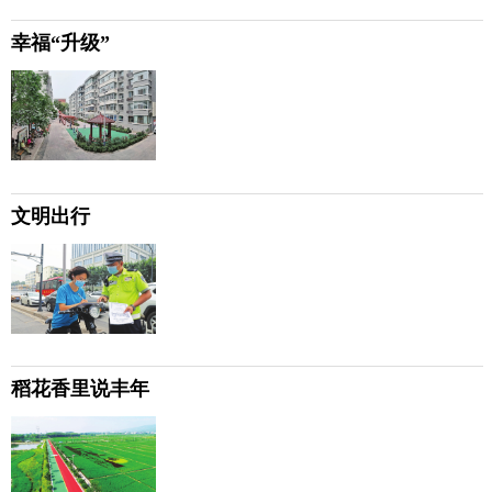
幸福“升级”
文明出行
稻花香里说丰年