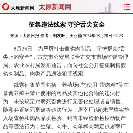
太原新闻网
首页
聚焦
太原
山西
征集违法线索 守护舌尖安全
来源：
太原日报
作者：刘友旺、王亚楠
2024年08月28日 07:23
经济
关注
文明
出行
8月26日，为严厉打击假劣肉制品，守护群众“舌
纵横
曝光
综合
专题
尖上的安全”，古交市公安局联合古交市市场监督管理
局、农业农村局发布通告，面向社会公开征集制售假
旅游
理财
政务
教育
劣肉制品、肉类产品违法犯罪线索。
看天下
晋月读
最太原
网罗民生
线索征集范围包括：养殖场(户)使用“瘦肉精”等在
畜禽养殖中禁止使用的药品及其他化合物的违法行
太原日报
太原晚报
热评
社区
为；未按规定对病死畜禽进行无害化处理或者销售、
随意弃置病死畜禽等违法行为；屠宰厂(场)未严格实施
入场查验和肉品品质检验、销售未经检验检疫动物产
品等违法行为；生猪、肉牛、肉羊和肉鸡定点屠宰厂