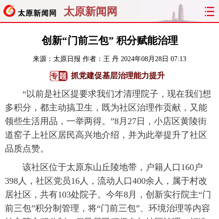
太原新闻网
首页
聚焦
太原
山西
创新“门前三包” 积分赋能治理
来源：
太原日报
作者：王 丹
2024年08月28日 07:13
经济
关注
文明
出行
抓党建促基层治理能力提升
纵横
曝光
综合
专题
“以前是社区提要求我们才清理院子，现在我们想
多积分，都主动搞卫生，既为社区治理作贡献，又能
旅游
理财
政务
教育
领些生活用品，一举两得。”8月27日，小店区黄陵街
道窑子上社区居民高兴地介绍，并为此举提升了社区
看天下
晋月读
最太原
网罗民生
品质点赞。
太原日报
太原晚报
热评
社区
该社区位于太原东山丘陵地带，户籍人口160户
398人，社区党员16人，流动人口400余人，属于村改
居社区，共有103处院子。今年8月，创新实行院主“门
前三包”积分制管理，将“门前三包”、环境治理等内容