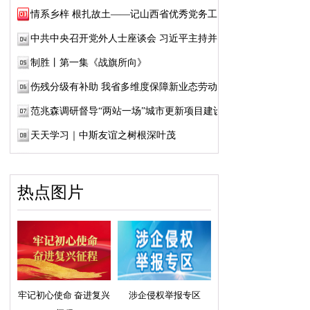
情系乡梓 根扎故土——记山西省优秀党务工作...
中共中央召开党外人士座谈会 习近平主持并发...
制胜丨第一集《战旗所向》
伤残分级有补助 我省多维度保障新业态劳动者...
范兆森调研督导“两站一场”城市更新项目建设
天天学习｜中斯友谊之树根深叶茂
热点图片
牢记初心使命 奋进复兴
涉企侵权举报专区