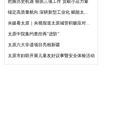
把握历史机遇 狠抓三项工作 贡献小店力量
锚定高质量航向 深耕新型工业化 赋能太...
央媒看太原｜央视报道太原城管积极应对...
太原中院集约查控再“进阶”
太原六大非遗项目亮相新疆
太原市妇联开展儿童友好议事暨安全体验活动