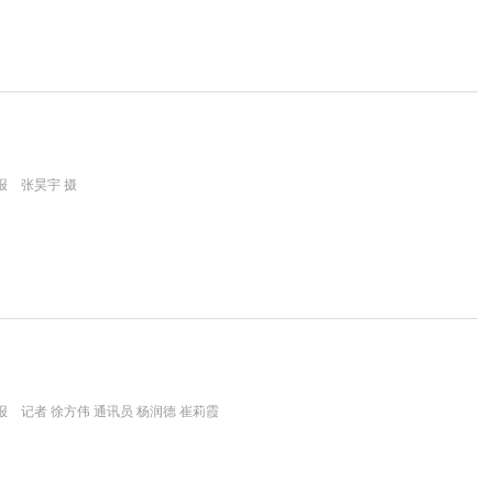
报 张昊宇 摄
 记者 徐方伟 通讯员 杨润德 崔莉霞