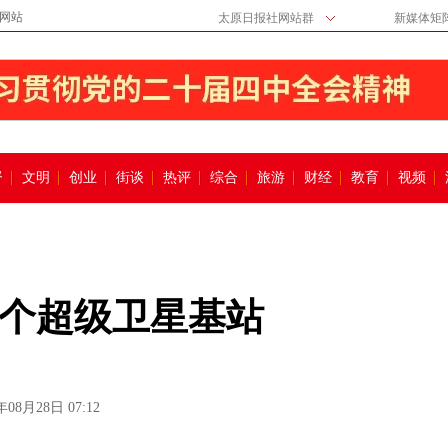
网站
太原日报社网站群
新媒体矩
督
文明
创业
街谈
热评
综合
旅游
财经
教育
视频
个超级卫星基站
年08月28日 07:12