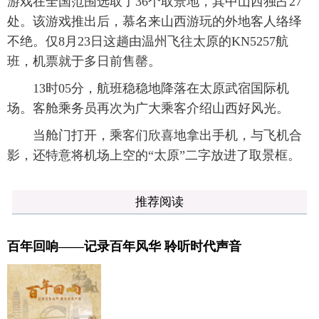
游戏在全国范围选取了36个取景地，其中山西独占27
处。该游戏推出后，慕名来山西游玩的外地客人络绎
不绝。仅8月23日这趟由温州飞往太原的KN5257航
班，机票就于多日前售罄。
13时05分，航班稳稳地降落在太原武宿国际机
场。客舱乘务员再次为广大乘客介绍山西好风光。
当舱门打开，乘客们欣喜地拿出手机，与飞机合
影，还特意将机场上空的“太原”二字放进了取景框。
推荐阅读
百年回响——记录百年风华 聆听时代声音