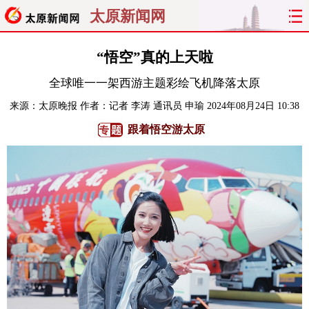
太原新闻网
首页
聚焦
太原
山西
“悟空”真的上天啦
全球唯一一架西游主题彩绘飞机降落太原
经济
关注
文明
出行
来源：
太原晚报
作者：记者 李涛 通讯员 申瑜
2024年08月24日 10:38
纵横
曝光
综合
专题
跟着悟空游太原
旅游
理财
政务
教育
看天下
晋月读
最太原
网罗民生
太原日报
太原晚报
热评
社区