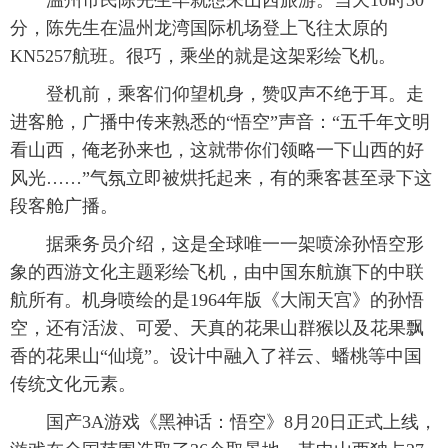
温州市民陈先生早就想来山西旅游。当天10时30
分，陈先生在温州龙湾国际机场登上飞往太原的
KN5257航班。很巧，乘坐的就是这架彩绘飞机。
登机前，乘客们仰望机身，赞叹声不绝于耳。走
进客舱，广播中传来熟悉的“悟空”声音：“五千年文明
看山西，俺老孙来也，这就带你们领略一下山西的好
风光……”气氛立即被烘托起来，有的乘客甚至录下这
段客舱广播。
据乘务员介绍，这是全球唯一一架喷涂孙悟空形
象的西游文化主题彩绘飞机，由中国东航旗下的中联
航所有。机身喷绘的是1964年版《大闹天宫》的孙悟
空，还有活沷、可爱、天真的花果山群猴以及花果飘
香的花果山“仙境”。设计中融入了祥云、蟠桃等中国
传统文化元素。
国产3A游戏《黑神话：悟空》8月20日正式上线，