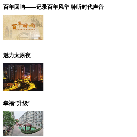
百年回响——记录百年风华 聆听时代声音
魅力太原夜
幸福“升级”