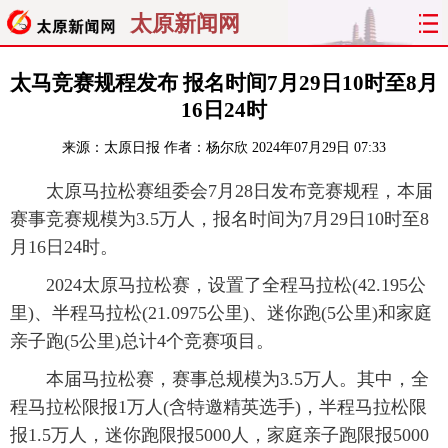
太原新闻网
首页
聚焦
太原
山西
太马竞赛规程发布 报名时间7月29日10时至8月
16日24时
经济
关注
文明
出行
来源：
太原日报
作者：杨尔欣
2024年07月29日 07:33
纵横
曝光
综合
专题
太原马拉松赛组委会7月28日发布竞赛规程，本届
赛事竞赛规模为3.5万人，报名时间为7月29日10时至8
旅游
理财
政务
教育
月16日24时。
看天下
晋月读
最太原
网罗民生
2024太原马拉松赛，设置了全程马拉松(42.195公
里)、半程马拉松(21.0975公里)、迷你跑(5公里)和家庭
太原日报
太原晚报
热评
社区
亲子跑(5公里)总计4个竞赛项目。
本届马拉松赛，赛事总规模为3.5万人。其中，全
程马拉松限报1万人(含特邀精英选手)，半程马拉松限
报1.5万人，迷你跑限报5000人，家庭亲子跑限报5000