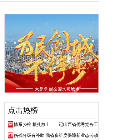
点击热榜
情系乡梓 根扎故土——记山西省优秀党务工作...
伤残分级有补助 我省多维度保障新业态劳动者...