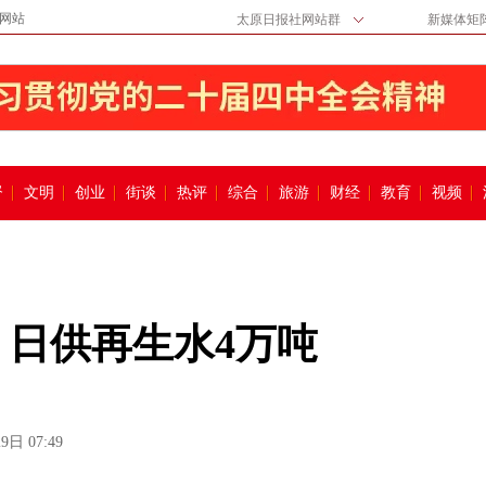
网站
太原日报社网站群
新媒体矩
督
文明
创业
街谈
热评
综合
旅游
财经
教育
视频
 日供再生水4万吨
9日 07:49