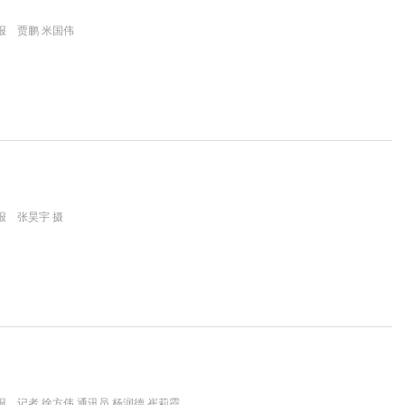
报 贾鹏 米国伟
报 张昊宇 摄
 记者 徐方伟 通讯员 杨润德 崔莉霞