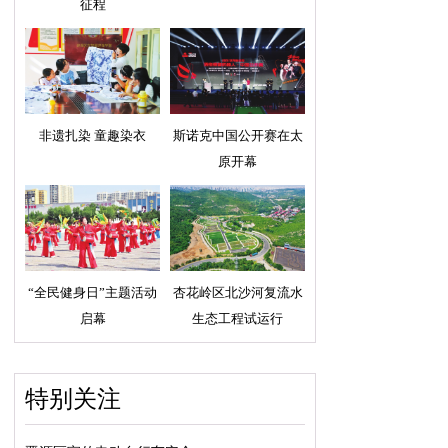
征程
非遗扎染 童趣染衣
斯诺克中国公开赛在太
原开幕
“全民健身日”主题活动
杏花岭区北沙河复流水
启幕
生态工程试运行
特别关注