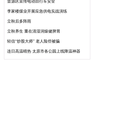
晋源区宣传电动自行车安全
李家楼煤业开展应急供电实战演练
立秋后多阵雨
立秋养生 重在清湿润燥健脾胃
轻信“炒股大师” 老人险些被骗
连日高温晴热 太原市各公园上线降温神器