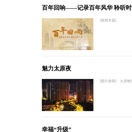
百年回响——记录百年风华 聆听
[新闻专题]
魅力太原夜
[图片新闻] 太原晚
幸福“升级”