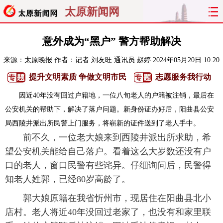
太原新闻网
首页
聚焦
太原
山西
意外成为“黑户” 警方帮助解决
来源：
太原晚报
作者：记者 刘友旺 通讯员 赵婷
2024年05月20日 10:20
经济
关注
文明
出行
提升文明素质 争做文明市民
志愿服务我行动
纵横
曝光
综合
专题
因近40年没有回过户籍地，一位八旬老人的户籍被注销，最后在
公安机关的帮助下，解决了落户问题。新身份证办好后，阳曲县公安
旅游
理财
政务
教育
局西陵井派出所民警上门服务，将崭新的证件送到了老人手中。
前不久，一位老大娘来到西陵井派出所求助，希
看天下
晋月读
最太原
网罗民生
望公安机关能给自己落户。看着这么大岁数还没有户
太原日报
太原晚报
热评
社区
口的老人，窗口民警有些诧异。仔细询问后，民警得
知老人姓郭，已经80岁高龄了。
郭大娘原籍在我省忻州市，现居住在阳曲县北小
店村。老人将近40年没回过老家了，也没有和家里联