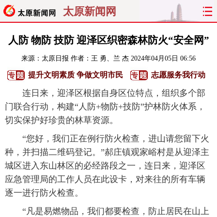
太原新闻网
首页
聚焦
太原
山西
人防 物防 技防 迎泽区织密森林防火“安全网”
来源：
太原日报
作者：王 勇、兰 杰
2024年04月05日 06:56
经济
关注
文明
出行
提升文明素质 争做文明市民
志愿服务我行动
纵横
曝光
综合
专题
连日来，迎泽区根据自身区位特点，组织多个部
门联合行动，构建“人防+物防+技防”护林防火体系，
旅游
理财
政务
教育
切实保护好珍贵的林草资源。
看天下
晋月读
最太原
网罗民生
“您好，我们正在例行防火检查，进山请您留下火
种，并扫描二维码登记。”郝庄镇观家峪村是从迎泽主
太原日报
太原晚报
热评
社区
城区进入东山林区的必经路段之一，连日来，迎泽区
应急管理局的工作人员在此设卡，对来往的所有车辆
逐一进行防火检查。
“凡是易燃物品，我们都要检查，防止居民在山上