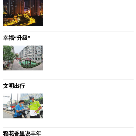
幸福“升级”
文明出行
稻花香里说丰年