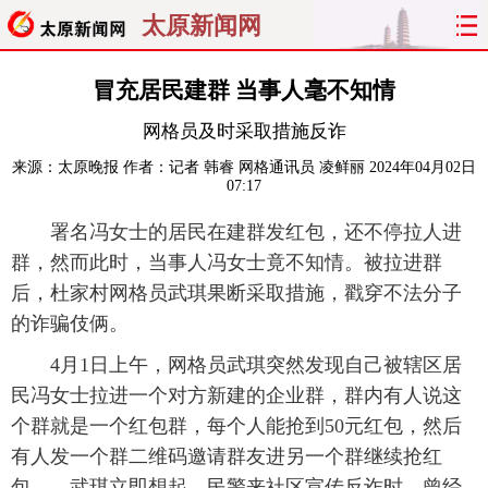
太原新闻网
首页
聚焦
太原
山西
冒充居民建群 当事人毫不知情
网格员及时采取措施反诈
经济
关注
文明
出行
来源：
太原晚报
作者：记者 韩睿 网格通讯员 凌鲜丽
2024年04月02日
07:17
纵横
曝光
综合
专题
署名冯女士的居民在建群发红包，还不停拉人进
旅游
理财
政务
教育
群，然而此时，当事人冯女士竟不知情。被拉进群
后，杜家村网格员武琪果断采取措施，戳穿不法分子
看天下
晋月读
最太原
网罗民生
的诈骗伎俩。
太原日报
太原晚报
热评
社区
4月1日上午，网格员武琪突然发现自己被辖区居
民冯女士拉进一个对方新建的企业群，群内有人说这
个群就是一个红包群，每个人能抢到50元红包，然后
有人发一个群二维码邀请群友进另一个群继续抢红
包……武琪立即想起，民警来社区宣传反诈时，曾经