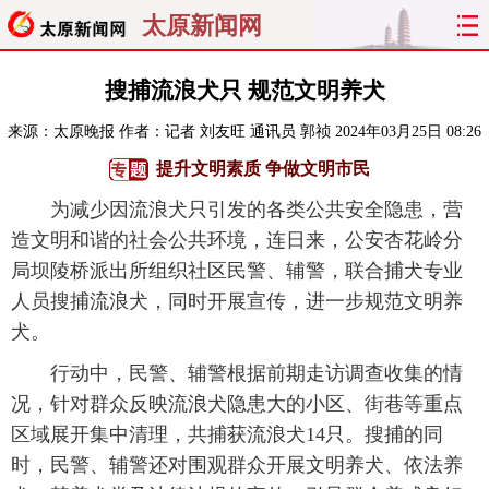
太原新闻网
首页
聚焦
太原
山西
搜捕流浪犬只 规范文明养犬
来源：
太原晚报
作者：记者 刘友旺 通讯员 郭祯
2024年03月25日 08:26
经济
关注
文明
出行
提升文明素质 争做文明市民
纵横
曝光
综合
专题
为减少因流浪犬只引发的各类公共安全隐患，营
造文明和谐的社会公共环境，连日来，公安杏花岭分
旅游
理财
政务
教育
局坝陵桥派出所组织社区民警、辅警，联合捕犬专业
人员搜捕流浪犬，同时开展宣传，进一步规范文明养
看天下
晋月读
最太原
网罗民生
犬。
太原日报
太原晚报
热评
社区
行动中，民警、辅警根据前期走访调查收集的情
况，针对群众反映流浪犬隐患大的小区、街巷等重点
区域展开集中清理，共捕获流浪犬14只。搜捕的同
时，民警、辅警还对围观群众开展文明养犬、依法养