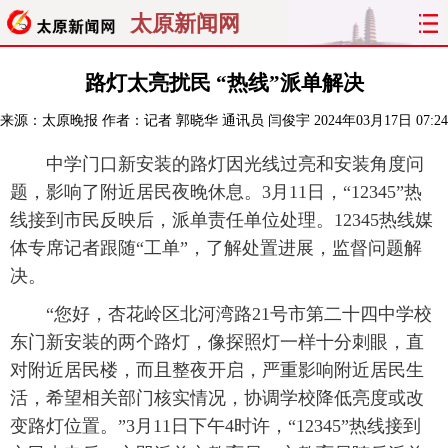
太原新闻网
首页
聚焦
太原
山西
路灯太亮扰民 “热线”派单解决
来源：
太原晚报
作者：记者 郭晓华 通讯员 闫俊宇
2024年03月17日 07:24
经济
关注
文明
出行
中学门口新安装的路灯因光线过亮和安装角度问
纵横
曝光
综合
专题
题，影响了附近居民夜晚休息。3月11日，“12345”热
线接到市民反映后，派单责任单位处理。12345热线媒
旅游
理财
政务
教育
体专席记者跟随“工单”，了解处置进展，监督问题解
决。
看天下
晋月读
最太原
网罗民生
“您好，杏花岭区北河湾路21号市第二十四中学校
太原日报
太原晚报
热评
社区
东门新安装的两个路灯，像探照灯一样十分刺眼，直
对附近居民楼，而且整夜开启，严重影响附近居民生
活，希望相关部门核实情况，协调学校降低亮度或改
变路灯位置。”3月11日下午4时许，“12345”热线接到