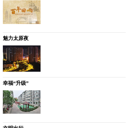
魅力太原夜
幸福“升级”