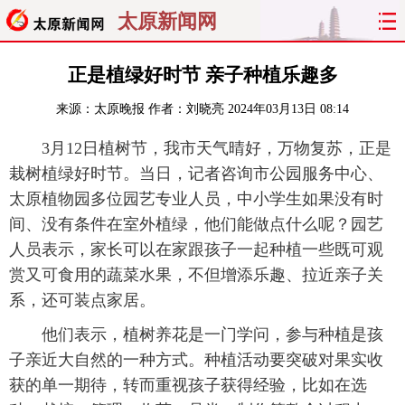
太原新闻网
首页
聚焦
太原
山西
正是植绿好时节 亲子种植乐趣多
来源：
太原晚报
作者：刘晓亮
2024年03月13日 08:14
经济
关注
文明
出行
3月12日植树节，我市天气晴好，万物复苏，正是
纵横
曝光
综合
专题
栽树植绿好时节。当日，记者咨询市公园服务中心、
太原植物园多位园艺专业人员，中小学生如果没有时
旅游
理财
政务
教育
间、没有条件在室外植绿，他们能做点什么呢？园艺
人员表示，家长可以在家跟孩子一起种植一些既可观
看天下
晋月读
最太原
网罗民生
赏又可食用的蔬菜水果，不但增添乐趣、拉近亲子关
太原日报
太原晚报
热评
社区
系，还可装点家居。
他们表示，植树养花是一门学问，参与种植是孩
子亲近大自然的一种方式。种植活动要突破对果实收
获的单一期待，转而重视孩子获得经验，比如在选