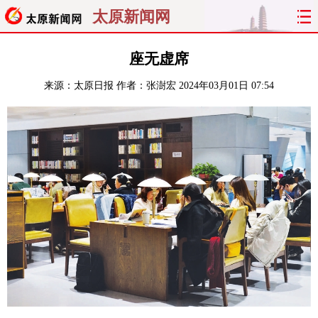
太原新闻网
首页
聚焦
太原
山西
座无虚席
来源：
太原日报
作者：张澍宏
2024年03月01日 07:54
经济
关注
文明
出行
纵横
曝光
综合
专题
旅游
理财
政务
教育
看天下
晋月读
最太原
网罗民生
太原日报
太原晚报
热评
社区