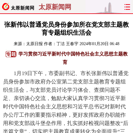
太原新闻网
首页
聚焦
太原
山西
张新伟以普通党员身份参加所在党支部主题教
育专题组织生活会
经济
关注
文明
出行
来源：
太原日报
作者：丁洁 王春宇
2024年01月20日 06:48
纵横
曝光
综合
专题
学习贯彻习近平新时代中国特色社会主义思想主题教
育
旅游
理财
政务
教育
1月19日下午，市委副书记、市长张新伟以普通党
员身份参加市政府办公室第二党支部主题教育专题组
看天下
晋月读
最太原
网罗民生
织生活会，与支部党员讨论学习体会、查摆问题不
太原日报
太原晚报
热评
社区
足、亲切谈心交流，勉励大家认真学习贯彻习近平新
时代中国特色社会主义思想和习近平总书记对新时代
办公厅工作的重要指示精神，更好发挥政府办职能作
用和党支部战斗堡垒作用，扎实抓好检视问题整改“后
半篇文章”，切实把主题教育成果转化为全面提升“三