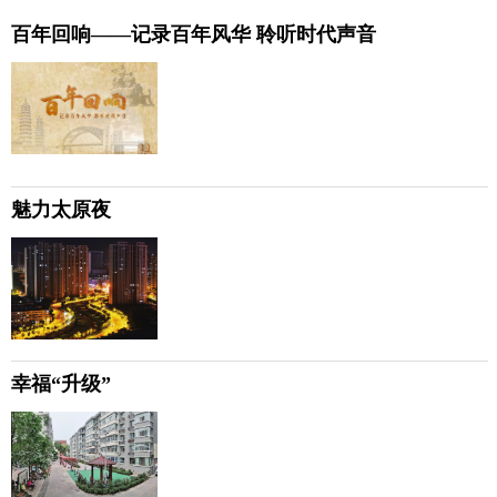
百年回响——记录百年风华 聆听时代声音
魅力太原夜
幸福“升级”